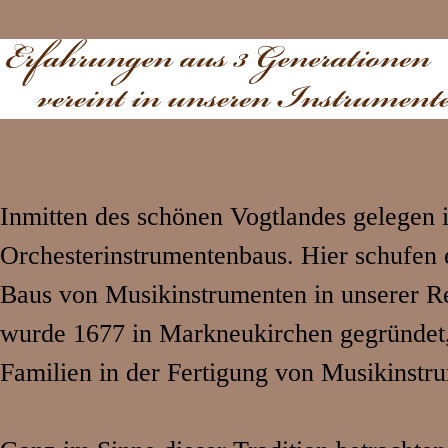
Inmitten des schönen Vogtlandes gelegen 
Orchesterinstrumentenbaus. Hier schufen 
Baus von Musikinstrumenten in unserer R
wurde 1677 in Markneukirchen gegründet,
Familien in der Fertigung von Musikinstr